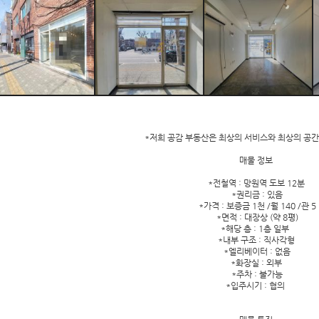
*저희 공감 부동산은 최상의 서비스와 최상의 공
매물 정보
*전철역 : 망원역 도보 12분
*권리금 : 있음
*가격 : 보증금 1천 /월 140 /관 5
*면적 : 대장상 (약 8평)
*해당 층 : 1층 일부
*내부 구조 : 직사각형
*엘리베이터 : 없음
*화장실 : 외부
*주차 : 불가능
*입주시기 : 협의