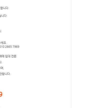
위치합니다
좋습니다
치
 주세요
10 2665 7969
매매 임대 전문
.
며,
안합니다.
9
.