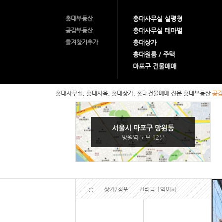
홍대부동산
홍대사무실 실평형
공감부동산
홍대사무실 테마별
즐겨찾기추가
홍대상가
홍대원룸 / 주택
마포구 건물매매
홍대사무실, 홍대사옥, 홍대상가, 홍대건물매매 전문 홍대부동산
공
서울시 마포구 망원동
망원역 도보 12분
홈
상가/점포
권리금 1억이하