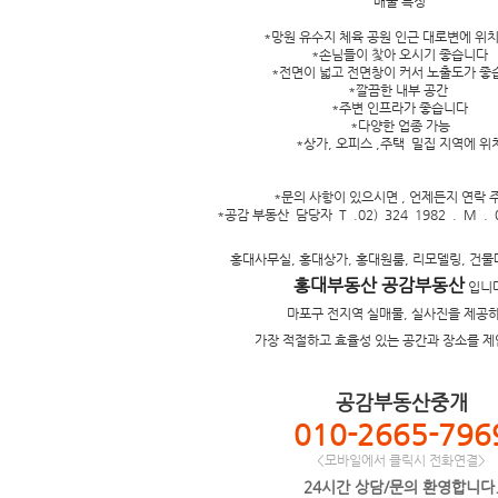
매물 특징
*망원 유수지 체육 공원 인근 대로변에 
*손님들이 찿아 오시기 좋습니다
*전면이 넓고 전면창이 커서 노출도가 
*깔끔한 내부 공간
*주변 인프라가 좋습니다
*다양한 업종 가능
*상가, 오피스 ,주택 밀집 지역에 위
*문의 사항이 있으시면 , 언제든지 연락
*공감 부동산 담당자 T .02) 324 1982 . M . 0
홍대사무실, 홍대상가, 홍대원룸, 리모델링, 건물
홍대부동산 공감부동산
입니다
마포구 전지역 실매물, 실사진을 제공하
가장 적절하고 효율성 있는 공간과 장소를 제
공감부동산중개
010-2665-796
<모바일에서 클릭시 전화연결>
24시간 상담/문의 환영합니다