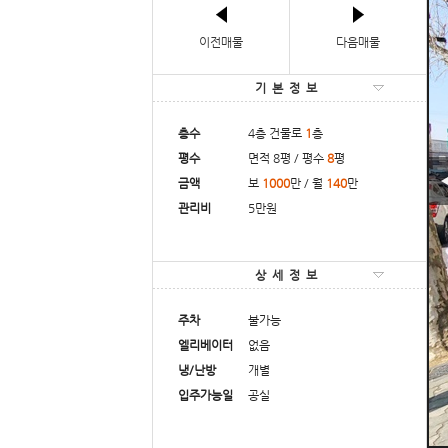
이전매물
다음매물
기본정보
층수
4층 건물로
1
층
평수
면적 8평 / 평수
8
평
금액
보
1000
만 / 월
140
만
관리비
5만원
상세정보
주차
불가능
엘리베이터
없음
냉/난방
개별
입주가능일
공실