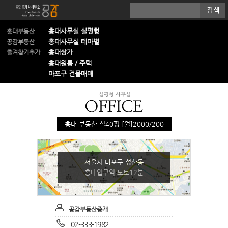
홍대사무실 실평형
홍대부동산
홍대사무실 테마별
공감부동산
홍대상가
즐겨찾기추가
홍대원룸 / 주택
마포구 건물매매
홍대 부동산 실40평 [월]2000/200
서울시 마포구 성산동
홍대입구역 도보12분
공감부동산중개
02-333-1982