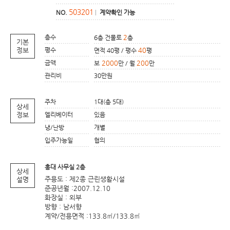
503201
NO.
|
계약확인 가능
층수
2
6층 건물로
층
기본
정보
평수
40
면적 40평 / 평수
평
금액
2000
200
보
만 / 월
만
관리비
30만원
주차
1대(총 5대)
상세
정보
엘리베이터
있음
냉/난방
개별
입주가능일
협의
홍대 사무실 2층
상세
주용도 : 제2종 근린생활시설
설명
준공년월 :2007.12.10
화장실 : 외부
방향 : 남서향
계약/전용면적 :133.8㎡/133.8㎡