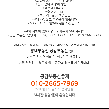
*손님이 찿아 오시기 좋습니다
*창이 많아 채광이 좋습니다
*깔끔한 내부 공간
*층고 2.7 M
*주변 인프라가 좋습니다
*현재 사무실로 운영중에 있습니다
*이사는 기존 세입자와 협의 가능합니다
*문의 사항이 있으시면 , 언제든지 연락 주세요
*공감 부동산 담당자 T .02) 324 1982 . M . 010 2665 7969
홍대사무실, 홍대상가, 홍대원룸, 리모델링, 건물매매 임대 전문
홍대부동산 공감부동산
입니다.
마포구 전지역 실매물, 실사진을 제공하며,
가장 적절하고 효율성 있는 공간과 장소를 제안합니다.
공감부동산중개
010-2665-7969
<모바일에서 클릭시 전화연결>
24시간 상담/문의 환영합니다.