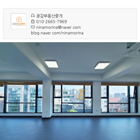
공감부동산중개
010-2665-7969
ninamorina@naver.com
blog.naver.com/ninamorina