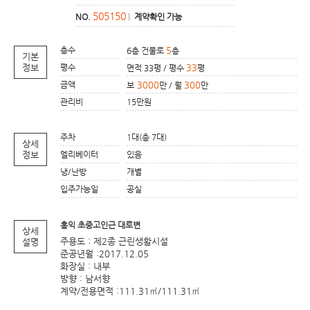
505150
NO.
|
계약확인 가능
층수
5
6층 건물로
층
기본
정보
평수
33
면적 33평 / 평수
평
금액
3000
300
보
만 / 월
만
관리비
15만원
주차
1대(총 7대)
상세
정보
엘리베이터
있음
냉/난방
개별
입주가능일
공실
홍익 초중고인근 대로변
상세
주용도 : 제2종 근린생활시설
설명
준공년월 :2017.12.05
화장실 : 내부
방향 : 남서향
계약/전용면적 :111.31㎡/111.31㎡