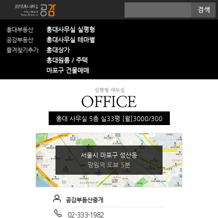
홍대사무실 실평형
홍대부동산
홍대사무실 테마별
공감부동산
홍대상가
즐겨찾기추가
홍대원룸 / 주택
마포구 건물매매
홍대 사무실 5층 실33평 [월]3000/300
서울시 마포구 성산동
망원역 도보 5분
공감부동산중개
02-333-1982