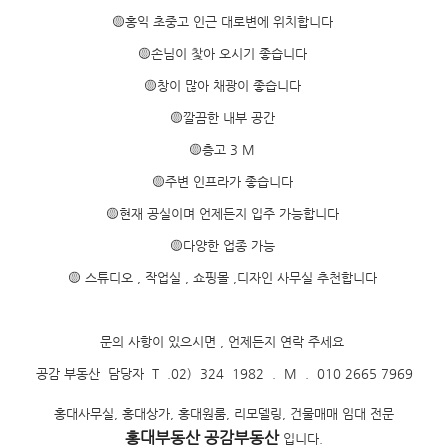
🟡홍익 초중고 인근 대로변에 위치합니다
🟡손님이 찿아 오시기 좋습니다
🟡창이 많아 채광이 좋습니다
🟡깔끔한 내부 공간
🟡층고 3 M
🟡주변 인프라가 좋습니다
🟡현재 공실이며 언제든지 입주 가능합니다
🟡다양한 업종 가능
🟡 스튜디오 , 작업실 , 쇼핑몰 ,디자인 사무실 추천합니다
문의 사항이 있으시면 , 언제든지 연락 주세요
공감 부동산 담당자 T .02) 324 1982 . M . 010 2665 7969
홍대사무실, 홍대상가, 홍대원룸, 리모델링, 건물매매 임대 전문
홍대부동산 공감부동산
입니다.