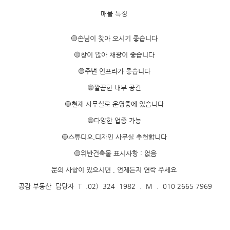
매물 특징
🟡손님이 찿아 오시기 좋습니다
🟡창이 많아 채광이 좋습니다
🟡주변 인프라가 좋습니다
🟡깔끔한 내부 공간
🟡현재 사무실로 운영중에 있습니다
🟡다양한 업종 가능
🟡스튜디오,디자인 사무실 추천합니다
🟡위반건축물 표시사항 : 없음
문의 사항이 있으시면 , 언제든지 연락 주세요
공감 부동산 담당자 T .02) 324 1982 . M . 010 2665 7969