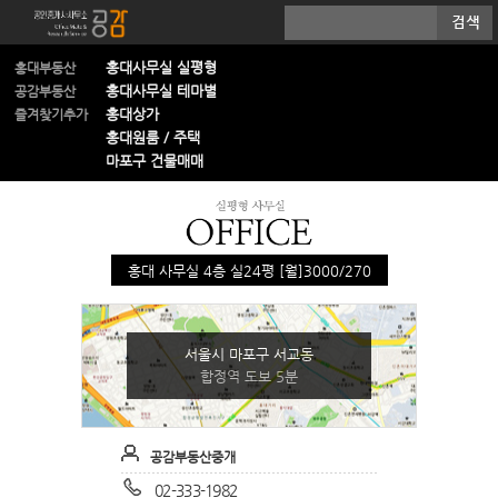
홍대사무실 실평형
홍대부동산
홍대사무실 테마별
공감부동산
홍대상가
즐겨찾기추가
홍대원룸 / 주택
마포구 건물매매
홍대 사무실 4층 실24평 [월]3000/270
서울시 마포구 서교동
합정역 도보 5분
공감부동산중개
02-333-1982