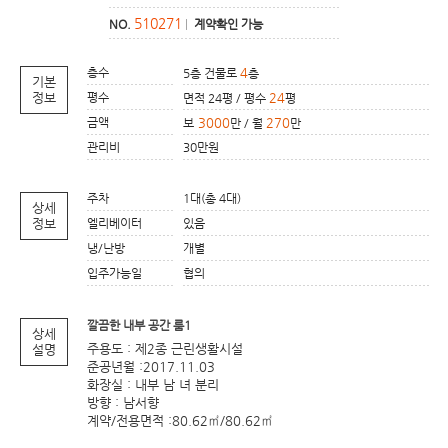
510271
NO.
|
계약확인 가능
층수
4
5층 건물로
층
기본
정보
평수
24
면적 24평 / 평수
평
금액
3000
270
보
만 / 월
만
관리비
30만원
주차
1대(총 4대)
상세
정보
엘리베이터
있음
냉/난방
개별
입주가능일
협의
깔끔한 내부 공간 룸1
상세
주용도 : 제2종 근린생활시설
설명
준공년월 :2017.11.03
화장실 : 내부 남 녀 분리
방향 : 남서향
계약/전용면적 :80.62㎡/80.62㎡