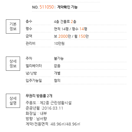
511050
NO.
|
계약확인 가능
층수
2
4층 건물로
층
기본
정보
평수
14
면적 14평 / 평수
평
금액
2000
150
보
만 / 월
만
관리비
10만원
주차
불가능
상세
정보
엘리베이터
없음
냉/난방
개별
입주가능일
협의
무권리 방음룸 2개
상세
주용도 : 제2종 근린생활시설
설명
준공년월 :2016.03.11
화장실 : 내부
방향 : 남서향
계약/전용면적 :48.96㎡/48.96㎡