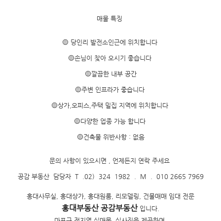
매물 특징
🟡 당인리 발전소인근에 위치합니다
🟡손님이 찿아 오시기 좋습니다
🟡깔끔한 내부 공간
🟡주변 인프라가 좋습니다
🟡상가,오피스,주택 밀집 지역에 위치합니다
🟡다양한 업종 가능 합니다
🟡건축물 위반사항 : 없음
문의 사항이 있으시면 , 언제든지 연락 주세요
공감 부동산 담당자 T .02) 324 1982 . M . 010 2665 7969
홍대사무실, 홍대상가, 홍대원룸, 리모델링, 건물매매 임대 전문
홍대부동산 공감부동산
입니다.
마포구 전지역 실매물, 실사진을 제공하며,