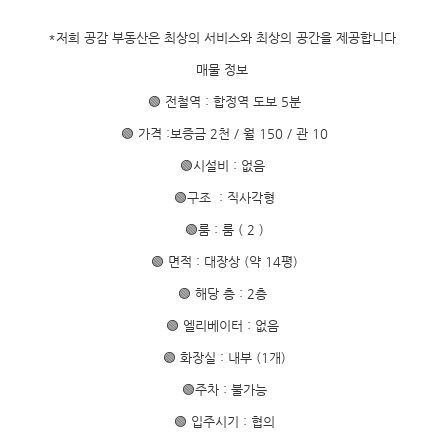
*저희 공감 부동산은 최상의 서비스와 최상의 공간을 제공합니다
매물 정보
🟢 전철역 : 합정역 도보 5분
🟢 가격 :보증금 2천 / 월 150 / 관 10
🟢시설비 : 없음
🟢구조 : 직사각형
🟢룸 : 룸 ( 2 )
🟢 면적 : 대장상 (약 14평)
🟢 해당 층 : 2층
🟢 엘리베이터 : 없음
🟢 화장실 : 내부 (1개)
🟢주차 : 불가능
🟢 입주시기 : 협의