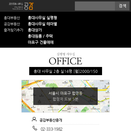
홍대사무실 실평형
홍대부동산
홍대사무실 테마별
공감부동산
홍대상가
즐겨찾기추가
홍대원룸 / 주택
마포구 건물매매
홍대 사무실 2층 실14평 [월]2000/150
서울시 마포구 합정동
합정역 도보 5분
공감부동산중개
02-333-1982