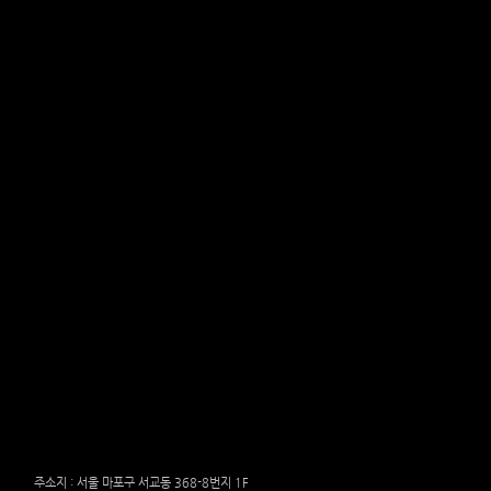
주소지 : 서울 마포구 서교동 368-8번지 1F