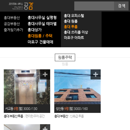
20평 미만
홍대 오피스텔
홍대사무실 실평형
홍대부동산
20평 이상
홍대 원룸
홍대사무실 테마별
공감부동산
30평 이상
홍대 투룸
홍대상가
즐겨찾기추가
40평 이상
홍대 쓰리룸 이상
홍대원룸 / 주택
60평 이상
마포구 아파트
마포구 건물매매
100평 이상
원룸
주택
원룸
서교동
8평
[월] 3000 / 130
성산동
9평
[월] 3000 / 160
|
|
홍대 부동산 투룸
편리한 주차 공간
홍대 부동산
신축급 투룸