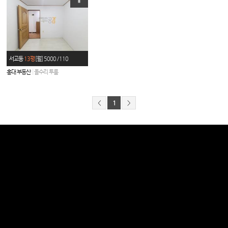
서교동
13평
[월] 5000 / 110
|
홍대 부동산
올수리 투룸
<
1
>