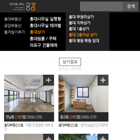
20평 미만
홍대 무권리상가
홍대사무실 실평형
홍대부동산
20평 이상
홍대 지하상가
홍대사무실 테마별
공감부동산
30평 이상
홍대 1층상가
홍대상가
즐겨찾기추가
40평 이상
홍대 2층이상 상가
홍대원룸 / 주택
60평 이상
홍대 병원 학원 임대
마포구 건물매매
100평 이상
상가
점포
권리금 2억이하
연남동
29평
[월] 3000 / 250
동교동
29평
[월] 3000 / 270
|
|
홍대부동산 2층
채광 굿 깔끔한 내부 공
홍대부동산 2층
경의선숲길인근대로변
간