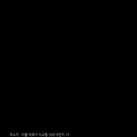
주소지 : 서울 마포구 서교동 368-8번지 1F